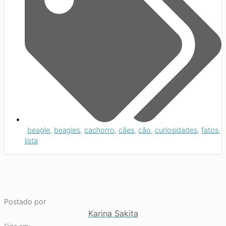
beagle
,
beagles
,
cachorro
,
cães
,
cão
,
curiosidades
,
fatos
,
lista
Postado por
Karina Sakita