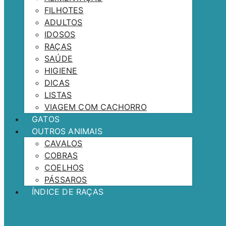
FILHOTES
ADULTOS
IDOSOS
RAÇAS
SAÚDE
HIGIENE
DICAS
LISTAS
VIAGEM COM CACHORRO
GATOS
OUTROS ANIMAIS
CAVALOS
COBRAS
COELHOS
PÁSSAROS
ÍNDICE DE RAÇAS